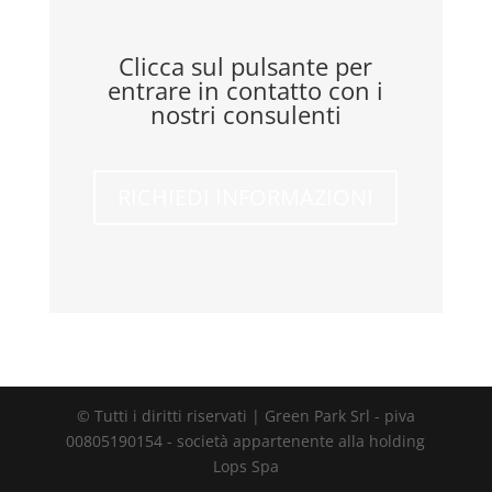
Clicca sul pulsante per
entrare in contatto con i
nostri consulenti
RICHIEDI INFORMAZIONI
© Tutti i diritti riservati | Green Park Srl - piva
00805190154 - società appartenente alla holding
Lops Spa