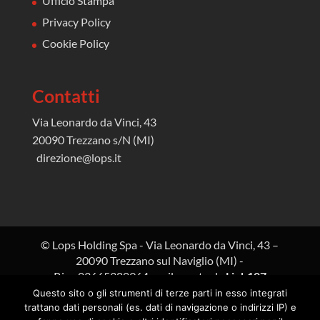
Ufficio Stampa
Privacy Policy
Cookie Policy
Contatti
Via Leonardo da Vinci, 43
20090 Trezzano s/N (MI)
direzione@lops.it
© Lops Holding Spa - Via Leonardo da Vinci, 43 –
20090 Trezzano sul Naviglio (MI) -
P.iva 03665380964 - sviluppato da
Link107
Questo sito o gli strumenti di terze parti in esso integrati
Le immagini, i rendering, tutta la documentazione
trattano dati personali (es. dati di navigazione o indirizzi IP) e
testuale, tecnica e grafica, le informazioni e